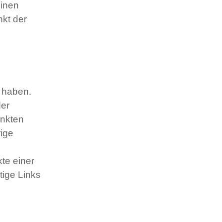
einen
nkt der
s haben.
der
inkten
rige
kte einer
tige Links