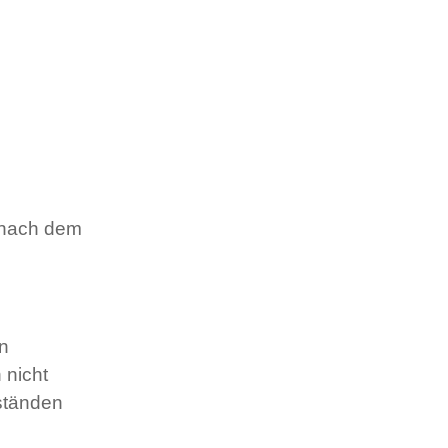
n nach dem
en
 nicht
mständen