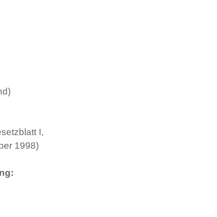
nd)
tzblatt I,
ber 1998)
ng: