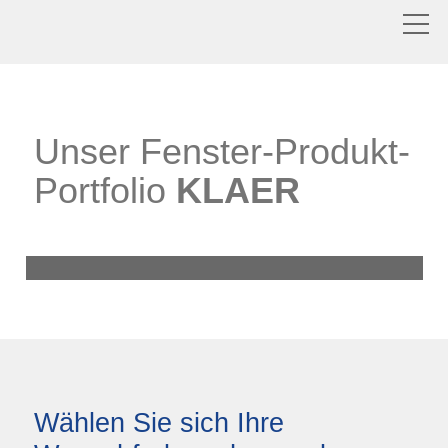
Unser Fenster-Produkt-
Portfolio
KLAER
KLAER 70 FLAT AD
KLAER 85 FLAT AD
KLAER 85 FLAT MD
KLAER 70 FLAT AD
KLAER 70 FLAT MD
>>
>>
>>
>>
>>
Wählen Sie sich Ihre